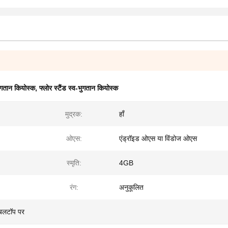
ुगतान कियोस्क
,
फ्लोर स्टैंड स्व-भुगतान कियोस्क
मुद्रक:
हाँ
ओएस:
एंड्रॉइड ओएस या विंडोज ओएस
स्मृति:
4GB
रंग:
अनुकूलित
ेबलटॉप पर