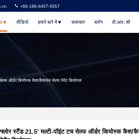
n.cn
+86-186-6457-6557
ाद
वीडियो
हमारे बारे में
समाचार
ब्लॉग
वी.आर. शो
 सेल्फ ऑर्डर कियोस्क कैश/कैशलेस सेल्फ पेमेंट कियोस्क
फ्लोर स्टैंड 21.5' मल्टी-पॉइंट टच सेल्फ ऑर्डर कियोस्क कैश/क