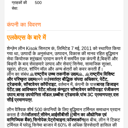
ग्राहकों की
500
सेवा:
कंपनी का विवरण
एलकेएस के बारे में
शेन्ज़ेन लीन Kisok सिस्टम कं, लिमिटेड 7 मई, 2011 को स्थापित किया
गया था, उत्पादों के अनुसंधान, उत्पादन, विकास की मानव रहित बुद्धिमान
सेवा कियोस्क श्रृंखला प्रदान करने में समर्पित एक कंपनी है,बिक्री और
बिक्री के बाद सेवाहमारे उत्पाद और सेवाएं सिनेमा, सामाजिक सुरक्षा,
खुदरा, होटल, शॉपिंग मॉल और अन्य क्षेत्रों को कवर करती हैं।
लीन का संबंध 🙏
राष्ट्रीय उच्च तकनीक उद्यम
🙏, 🙏
राष्ट्रीय विशिष्ट
और परिष्कृत उद्यम
हमने कई
स्वतंत्र बौद्धिक संपदा अधिकार, पेटेंट,
ट्रेडमार्क, सॉफ्टवेयर कॉपीराइट
, वर्तमान में, कंपनी के पास
बारह डिजाइन
पेटेंट
,
छह आविष्कार पेटेंट
,
सोलह कंप्यूटर सॉफ्टवेयर कॉपीराइट पंजीकरण
उपाय
,
बारह उपयोगिता मॉडल
,
छब्बीस ट्रेडमार्क
,
पांच 3C प्रमाणपत्र
,
दस
सीई प्रमाणपत्र
.
लीन वैश्विक शीर्ष 500 कंपनियों के लिए बुद्धिमान टर्मिनल समाधान प्रदान
करता है जैसे
वॉलमार्ट
,
सीमेन
,
आईसीबीसी ((चीन का औद्योगिक एवं
वाणिज्यिक बैंक)
,
सिनोपेक
,
पेट्रोचाइना
,
फॉक्सकॉन
इस बीच, लीन ने टिकट
टर्मिनल में घरेलू सिनेमा बाजार में 60% से अधिक हिस्सेदारी हासिल की