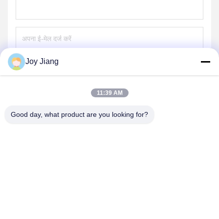
Joy Jiang
भेजना
11:39 AM
Good day, what product are you looking for?
SHENZHEN LEAN KIOSK SYSTEMS CO.,
LTD.
frank@lien.cn
+852-59568712