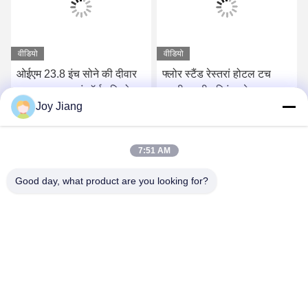
वीडियो
वीडियो
ओईएम 23.8 इंच सोने की दीवार
फ्लोर स्टैंड रेस्तरां होटल टच
पर घुड़सवार स्वयं ऑर्डर कियोस्क
स्क्रीन रसीद प्रिंटर के साथ स्वयं
Joy Jiang
के साथ पोस्ट होल्डर एंड्रॉयड /
ऑर्डर कियोस्क
विंडोज
सर्वोत्तम मूल्य प्राप्त करें
सर्वोत्तम मूल्य प्राप्त करें
7:51 AM
Good day, what product are you looking for?
SHENZHEN LEAN KIOSK SYSTEMS CO.,
LTD.
frank@lien.cn