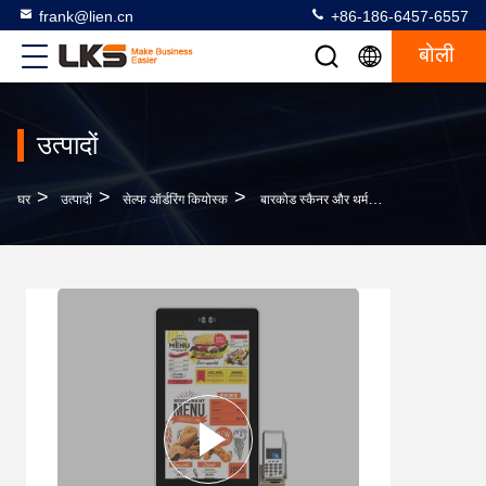
frank@lien.cn
+86-186-6457-6557
बोली
उत्पादों
>
>
>
घर
उत्पादों
सेल्फ ऑर्डरिंग कियोस्क
बारकोड स्कैनर और थर्मल प्रिंटर के साथ अनुकूलन योग्य उपस्थिति स्व-ऑर्डर कियोस्क