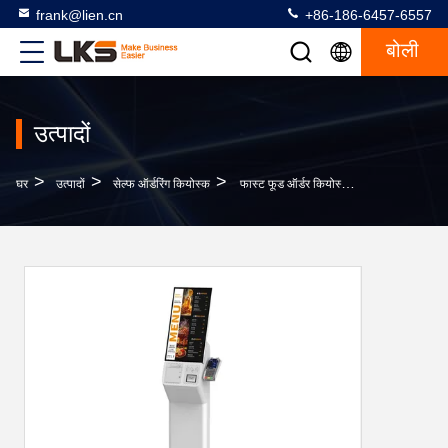
frank@lien.cn
+86-186-6457-6557
बोली
उत्पादों
>
>
>
घर
उत्पादों
सेल्फ ऑर्डरिंग कियोस्क
फास्ट फूड ऑर्डर कियोस्क 21.5 इंच स्क्रीन स्कैन क्यूआर कोड और क्रेडिट कार्ड भुगतान समर्थित