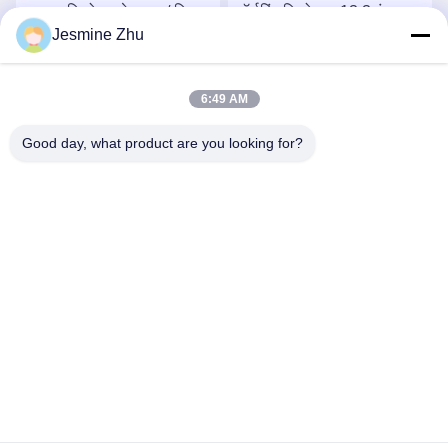
भुगतान कियोस्क के साथ / बिना
ऑर्डरिंग कियोस्क, 13.3 इंच
Jesmine Zhu
नकद डिस्पेंसर, टिकट तेजी से
सेल्फ सर्विस चेक इन कियोस्क
बेचने के लिए टिकट वेंडिंग
सर्वोत्तम मूल्य प्राप्त करें
सर्वोत्तम मूल्य प्राप्त करें
कियोस्क
6:49 AM
Good day, what product are you looking for?
SHENZHEN LEAN KIOSK SYSTEMS CO.,
LTD.
frank@lien.cn
+86-186-6457-6557
90-8 दयांग रोड, 2 मंजिल, रेंटियन समुदाय, फुहाई स्ट्रीट, बाओन जिला, शेन्ज़ेन,
गुआंगडोंग, चीन