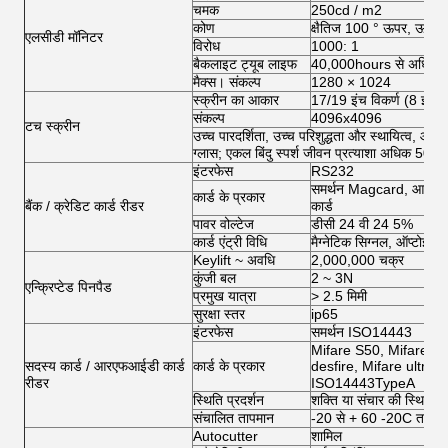
चमक
250cd / m2
कोण
क्षैतिज 100 ° ऊपर, ऊर्ध्व
एलसीडी मॉनिटर
विरोध
1000: 1
बैकलाइट ट्यूब लाइफ
40,000hours से अधिक
मैक्स। संकल्प
1280 × 1024
स्क्रीन का आकार
17/19 इंच विकर्ण (8 इंच 
संकल्प
4096x4096
टच स्क्रीन
उच्च पारदर्शिता, उच्च परिशुद्धता और स्थायित्व, ओरिए
ग्लास; एकल बिंदु स्पर्श जीवन प्रत्याशा अधिक 50,
इंटरफेस
RS232
समर्थन Magcard, आईसी क
कार्ड के प्रकार
बैंक / क्रेडिट कार्ड रीडर
कार्ड
पावर वोल्टेज
डीसी 24 वी 24 5%
कार्ड एंट्री विधि
मैग्नेटिक सिग्नल, ऑप्टोइले
Keylift ~ अवधि
2,000,000 चक्र
कुंजी बल
2 ~ 3N
एन्क्रिप्टेड पिनपैड
प्रमुख यात्रा
> 2.5 मिमी
सुरक्षा स्तर
ip65
इंटरफेस
समर्थन ISO14443
Mifare S50, Mifare S
सदस्य कार्ड / आरएफआईडी कार्ड
कार्ड के प्रकार
desfire, Mifare ultralig
रीडर
ISO14443TypeA
स्थिति प्रदर्शन
शक्ति या संचार की स्थिति 
संचालित तापमान
-20 से + 60 -20C तक
Autocutter
शामिल