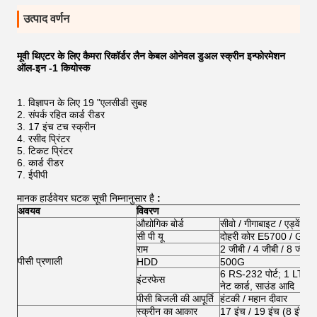
उत्पाद वर्णन
मूवी थिएटर के लिए कैमरा रिकॉर्डर लैन केबल ओनेवल डुअल स्क्रीन इन्फोरमेशन
ऑल-इन -1 कियोस्क
विज्ञापन के लिए 19 "एलसीडी सुबह
संपर्क रहित कार्ड रीडर
17 इंच टच स्क्रीन
रसीद प्रिंटर
टिकट प्रिंटर
कार्ड रीडर
ईपीपी
मानक हार्डवेयर घटक सूची निम्नानुसार है
:
अवयव
विवरण
औद्योगिक बोर्ड
सीवो / गीगाबाइट / एड्वेंच
सी पी यू
दोहरी कोर E5700 / G2020
राम
2 जीबी / 4 जीबी / 8 जीबी
पीसी प्रणाली
HDD
500G
6 RS-232 पोर्ट; 1 LTP; 6 
इंटरफेस
नेट कार्ड, साउंड आदि
पीसी बिजली की आपूर्ति
हंटकी / महान दीवार
स्क्रीन का आकार
17 इंच / 19 इंच (8 इंच स