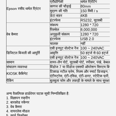
प्रौद्योगिकी
थर्मल प्रिंटिंग
कागज की चौड़ाई
80mm
Epson रसीद थर्मल प्रिंटर
मुद्रण की गति
150 मिमी / s
डेटा बफ़र
4KB
इंटरफेस
RS232, यूएसबी
संकल्प
1280 * 720
पिक्सेल
8,000,000
वेब कैमरा
अनुकूली संकल्प
1280 * 720
इंटरफेस
USB 2.0
चालक
नहीं
एसी इनपुट वोल्टेज रेंज
100 ~ 240VAC
डिजिटल बिजली की आपूर्ति
आवृत्ति
50 हर्ट्ज से 60 हर्ट्ज
एसी इनपुट वोल्टेज रेंज
100 ~ 240VAC
सामान
वायर-लैन पोर्ट, यूएसबी पोर्ट, स्पीकर, पंखे, केबल, स
संचालन व्यवस्था
विंडोज 7 या विंडोज एक्सपी ऑपरेशन सिस्टम बिना ला
टिकाऊ स्टील फ्रेम, स्लिम और स्मार्ट डिजाइन; स्थ
KIOSK कैबिनेट
एंटीस्ट्रेस, एंटी-एसिड, एंटी-डस्ट, स्टेटिक फ्री, अन
पैकिंग
बुलबुला फोम और लकड़ी के मामले के साथ सुरक्षा पैकि
अन्य वैकल्पिक हार्डवेयर घटक सूची
निम्नलिखित है:
विज्ञापन स्क्रीन
बारकोड स्कैनर
वेब कैमरा
वायरलेस मौडल
कार्ड डिस्पेंसर