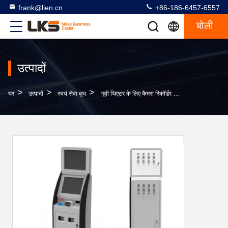
frank@lien.cn
+86-186-6457-6557
बोली
उत्पादों
>
>
>
घर
उत्पादों
स्वयं सेवा बूथ
मूवी थिएटर के लिए कैमरा रिकॉर्डर लैन केबल ओनेवल डुअल स्क्रीन इन्फोरमेशन ऑल-इन -1 कियोस्क