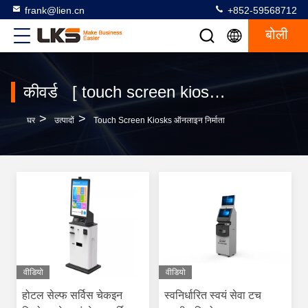
frank@lien.cn
+852-59568712
बोली
कीवर्ड [ touch screen kiosks ] मिलान 120 उत्पादों
>
>
घर
उत्पादों
Touch Screen Kiosks ऑनलाइन निर्माता
वीडियो
वीडियो
होटल सेल्फ सर्विस चेकइन
स्वनिर्धारित स्वयं सेवा टच