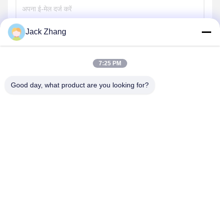
Jack Zhang
भेजना
7:25 PM
Good day, what product are you looking for?
SHENZHEN LEAN KIOSK SYSTEMS CO.,
LTD.
frank@lien.cn
+852-59568712
90-8 दयांग रोड, 2 मंजिल, रेंटियन समुदाय, फुहाई स्ट्रीट, बाओन जिला, शेन्ज़ेन,
गुआंगडोंग, चीन