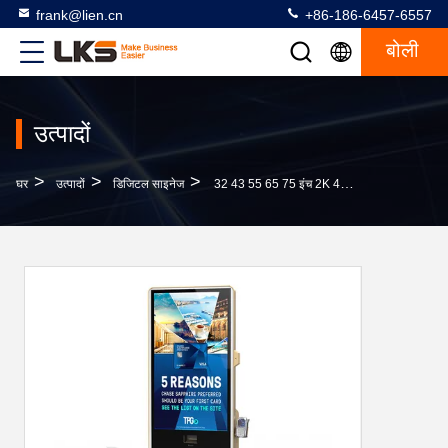
frank@lien.cn
+86-186-6457-6557
बोली
उत्पादों
>
>
>
घर
उत्पादों
डिजिटल साइनेज
32 43 55 65 75 इंच 2K 4K इनडोर फ्लोर स्टैंडिंग एलसीडी टच स्क्रीन कियोस्क प्रिंटर और पीओएस के साथ डिजिटल साइनेज