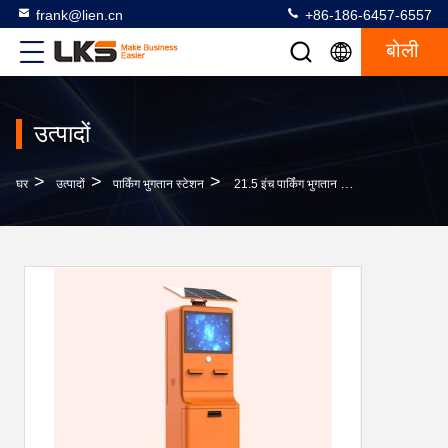
frank@lien.cn
+86-186-6457-6557
बोली
उत्पादों
>
>
>
घर
उत्पादों
पार्किंग भुगतान स्टेशन
21.5 इंच पार्किंग भुगतान कियोस्क जिसमें कैश कॉइन एक्सेप्टर और रसीद प्रिंटर है