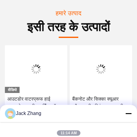
हमारे उत्पाद
इसी तरह के उत्पादों
वीडियो
आउटडोर वाटरप्रूफ हाई
बैंकनोट और सिक्का क्यूआर
ब्राइटनेस स्क्रीन पार्किंग लॉट
स्कैनर रसीद प्रिंटर टच स्क्रीन
Jack Zhang
स्व-भुगतान कियोस्क
के साथ आउटडोर नकद भुगतान
सर्वोत्तम मूल्य प्राप्त करें
सर्वोत्तम मूल्य प्राप्त करें
11:14 AM