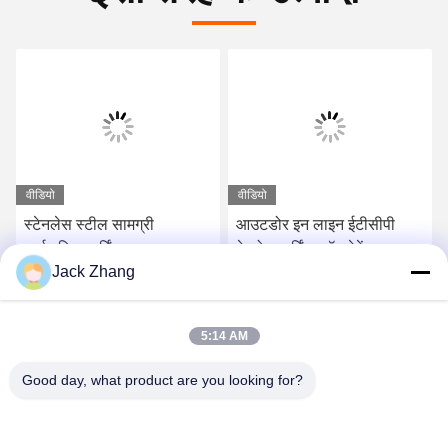
वीडियो
वीडियो
स्टेनलेस स्टील सामग्री
आउटडोर इन लाइन ईटीसीपी
सार्वजनिक पार्किंग स्थल प्रणाली
पेट्रोल पार्किंग लॉट पेमेंट
Jack Zhang
स्वयं सेवा कियोस्क बाहरी उपयोग
कियोस्क 17 इंच टीएफटी
के लिए
एलसीडी टच स्क्रीन
सर्वोत्तम मूल्य प्राप्त करें
सर्वोत्तम मूल्य प्राप्त करें
5:14 AM
Good day, what product are you looking for?