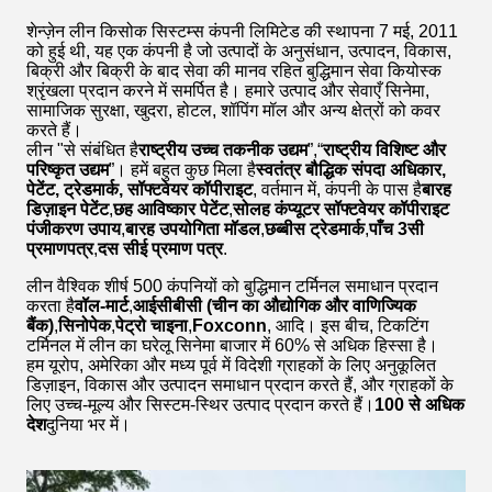
शेन्ज़ेन लीन किसोक सिस्टम्स कंपनी लिमिटेड की स्थापना 7 मई, 2011
को हुई थी, यह एक कंपनी है जो उत्पादों के अनुसंधान, उत्पादन, विकास,
बिक्री और बिक्री के बाद सेवा की मानव रहित बुद्धिमान सेवा कियोस्क
श्रृंखला प्रदान करने में समर्पित है। हमारे उत्पाद और सेवाएँ सिनेमा,
सामाजिक सुरक्षा, खुदरा, होटल, शॉपिंग मॉल और अन्य क्षेत्रों को कवर
करते हैं।
लीन "से संबंधित है
राष्ट्रीय उच्च तकनीक उद्यम
”,“
राष्ट्रीय विशिष्ट और
परिष्कृत उद्यम
”। हमें बहुत कुछ मिला है
स्वतंत्र बौद्धिक संपदा अधिकार,
पेटेंट, ट्रेडमार्क, सॉफ्टवेयर कॉपीराइट
, वर्तमान में, कंपनी के पास है
बारह
डिज़ाइन पेटेंट
,
छह आविष्कार पेटेंट
,
सोलह कंप्यूटर सॉफ्टवेयर कॉपीराइट
पंजीकरण उपाय
,
बारह उपयोगिता मॉडल
,
छब्बीस ट्रेडमार्क
,
पाँच 3सी
प्रमाणपत्र
,
दस सीई प्रमाण पत्र
.
लीन वैश्विक शीर्ष 500 कंपनियों को बुद्धिमान टर्मिनल समाधान प्रदान
करता है
वॉल-मार्ट
,
आईसीबीसी (चीन का औद्योगिक और वाणिज्यिक
बैंक)
,
सिनोपेक
,
पेट्रो चाइना
,
Foxconn
, आदि। इस बीच, टिकटिंग
टर्मिनल में लीन का घरेलू सिनेमा बाजार में 60% से अधिक हिस्सा है।
हम यूरोप, अमेरिका और मध्य पूर्व में विदेशी ग्राहकों के लिए अनुकूलित
डिज़ाइन, विकास और उत्पादन समाधान प्रदान करते हैं, और ग्राहकों के
लिए उच्च-मूल्य और सिस्टम-स्थिर उत्पाद प्रदान करते हैं।
100 से अधिक
देश
दुनिया भर में।