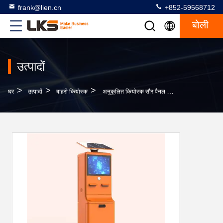
frank@lien.cn
+852-59568712
बोली
उत्पादों
>
>
>
घर
उत्पादों
बाहरी कियोस्क
अनुकूलित कियोस्क सौर पैनल के साथ आउटडोर कियोस्क बिजली की आपूर्ति नकद भुगतान और कार्ड भुगतान पार्किंग स्टेशन के लिए या स्व-ऑर्डर भुगतान