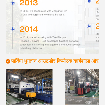
पार्किंग भुगतान आउटडोर कियोस्क कार्यशाला और बि