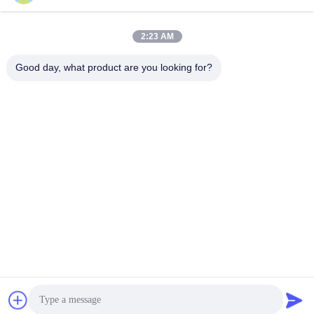
के लिए
सर्वोत्तम मूल्य प्राप्त करें
सर्वोत्तम मूल्य प्राप्त करें
2:23 AM
Good day, what product are you looking for?
SHENZHEN LEAN KIOSK SYSTEMS CO.,
LTD.
frank@lien.cn
+86-186-6457-6557
90-8 दयांग रोड, 2 मंजिल, रेंटियन समुदाय, फुहाई स्ट्रीट, बाओन जिला, शेन्ज़ेन,
गुआंगडोंग, चीन
चीन अच्छी गुणवत्ता पार्किंग भुगतान स्टेशन देने वाला। कॉपीराइट © 2014-2026 Shenzhen
Lean Kiosk Systems Co., Ltd. . सर्वाधिकार सुरक्षित।