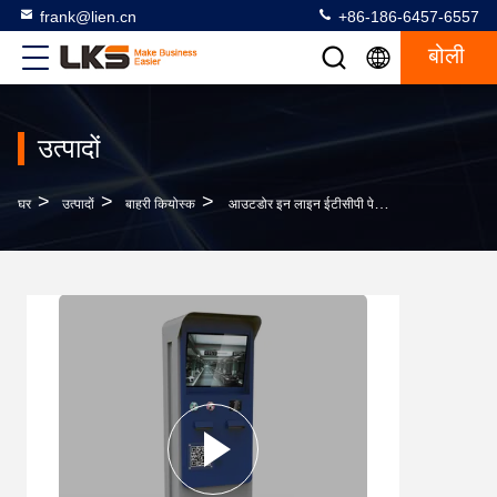
frank@lien.cn
+86-186-6457-6557
बोली
उत्पादों
>
>
>
घर
उत्पादों
बाहरी कियोस्क
आउटडोर इन लाइन ईटीसीपी पेट्रोल पार्किंग लॉट पेमेंट कियोस्क 17 इंच टीएफटी एलसीडी टच स्क्रीन