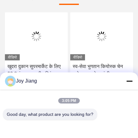
वीडियो
वीडियो
खुदरा दुकान सुपरमार्केट के लिए
स्व-सेवा भुगतान कियोस्क चेन
23.8 इंच टच स्क्रीन प्रिंटर
स्टोर दुकान रेस्तरां दीवार पर
Joy Jiang
स्कैनर के साथ स्वयं चेकआउट
घुड़सवार ऑर्डर कियोस्क
कियोस्क
सर्वोत्तम मूल्य प्राप्त करें
सर्वोत्तम मूल्य प्राप्त करें
3:05 PM
Good day, what product are you looking for?