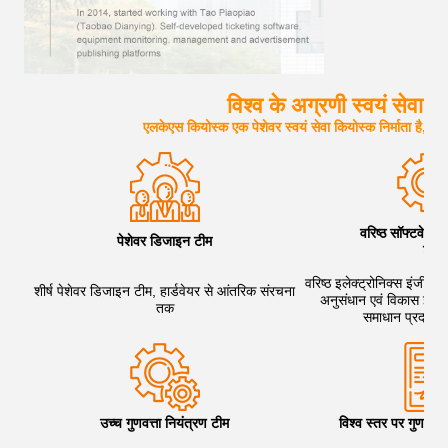
विश्व के अग्रणी स्वयं सेवा 
एलकेएस कियोस्क एक पेशेवर स्वयं सेवा कियोस्क निर्माता है, हमे
वरिष्ठ सॉफ्टवेयर 
पेशेवर डिजाइन टीम
टीम
वरिष्ठ इलेक्ट्रोनिक्स इंजीनि
शीर्ष पेशेवर डिजाइन टीम, हार्डवेयर से आंतरिक संरचना
अनुसंधान एवं विकास इंजीनि
तक
समाधान प्रदान क
उच्च गुणवत्ता नियंत्रण टीम
विश्व स्तर पर गुणवत्ता