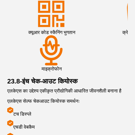
क्यूआर कोड स्कैनिंग भुगतान
क्रेडिट
माइक्रोफोन
ए
23.8-इंच चेक-आउट कियोस्क
एलकेएस का उद्देश्य एकीकृत प्रौद्योगिकी आधारित जीवनशैली बनाना है
एलकेएस सेल्फ चेकआउट कियोस्क समर्थनः
टच डिस्प्ले
एचडी वेबकैम