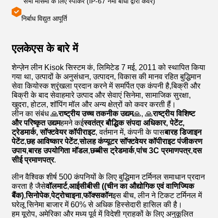
सभी मौसमों के लिए स्पीकर (IP-67 नमी बाधा द्वारा कवर)
निर्बाध विद्युत आपूर्ति
एलकेएस के बारे में
शेन्ज़ेन लीन Kisok सिस्टम कं, लिमिटेड 7 मई, 2011 को स्थापित किया
गया था, उत्पादों के अनुसंधान, उत्पादन, विकास की मानव रहित बुद्धिमान
सेवा कियोस्क श्रृंखला प्रदान करने में समर्पित एक कंपनी है,बिक्री और
बिक्री के बाद सेवाहमारे उत्पाद और सेवाएं सिनेमा, सामाजिक सुरक्षा,
खुदरा, होटल, शॉपिंग मॉल और अन्य क्षेत्रों को कवर करती हैं।
लीन का संबंध 🙏
राष्ट्रीय उच्च तकनीक उद्यम
🙏, 🙏
राष्ट्रीय विशिष्ट
और परिष्कृत उद्यम
हमने कई
स्वतंत्र बौद्धिक संपदा अधिकार, पेटेंट,
ट्रेडमार्क, सॉफ्टवेयर कॉपीराइट
, वर्तमान में, कंपनी के पास
बारह डिजाइन
पेटेंट
,
छह आविष्कार पेटेंट
,
सोलह कंप्यूटर सॉफ्टवेयर कॉपीराइट पंजीकरण
उपाय
,
बारह उपयोगिता मॉडल
,
छब्बीस ट्रेडमार्क
,
पांच 3C प्रमाणपत्र
,
दस
सीई प्रमाणपत्र
.
लीन वैश्विक शीर्ष 500 कंपनियों के लिए बुद्धिमान टर्मिनल समाधान प्रदान
करता है जैसे
वॉलमार्ट
,
आईसीबीसी ((चीन का औद्योगिक एवं वाणिज्यिक
बैंक)
,
सिनोपेक
,
पेट्रोचाइना
,
फॉक्सकॉन
इस बीच, लीन ने टिकट टर्मिनल में
घरेलू सिनेमा बाजार में 60% से अधिक हिस्सेदारी हासिल की है।
हम यूरोप, अमेरिका और मध्य पूर्व में विदेशी ग्राहकों के लिए अनुकूलित