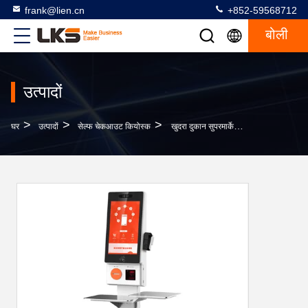
frank@lien.cn
+852-59568712
बोली
उत्पादों
>
>
>
घर
उत्पादों
सेल्फ चेकआउट कियोस्क
खुदरा दुकान सुपरमार्केट के लिए 23.8 इंच टच स्क्रीन प्रिंटर स्कैनर के साथ स्वयं चेकआउट कियोस्क