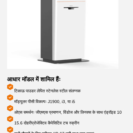
आधार मॉडल में शामिल हैंः
टिकाऊ पाउडर लेपित स्टेनलेस स्टील संलग्नक
मॉड्यूलर पीसी विकल्पः J1900, i3, या i5
ओएस समर्थनः जीएमएस प्रमाणन, विंडोज और लिनक्स के साथ एंड्रॉइड 10
15.6 दोहरी
प्रोजेक्टिव कैपेसिटिव टच स्क्रीन