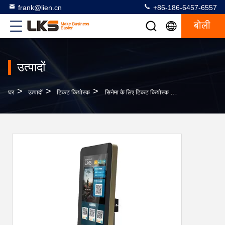
frank@lien.cn
+86-186-6457-6557
बोली
उत्पादों
>
>
>
घर
उत्पादों
टिकट कियोस्क
सिनेमा के लिए टिकट कियोस्क परिवहन आतिथ्य खुदरा कार्यक्रम के साथ क्यूआर स्कैनर एनएफसी आरएफआईडी प्रिंटर टिकट वेंडिंग टर्मिनल