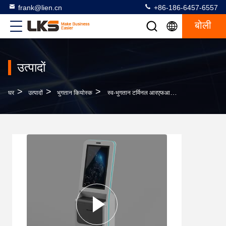
frank@lien.cn
+86-186-6457-6557
बोली
उत्पादों
>
>
>
घर
उत्पादों
भुगतान कियोस्क
स्व-भुगतान टर्मिनल आरएफआईडी एनएफसी कैमरा प्रिंटर क्यूआर कैश डिस्पेंसर स्व-सेवा कियोस्क