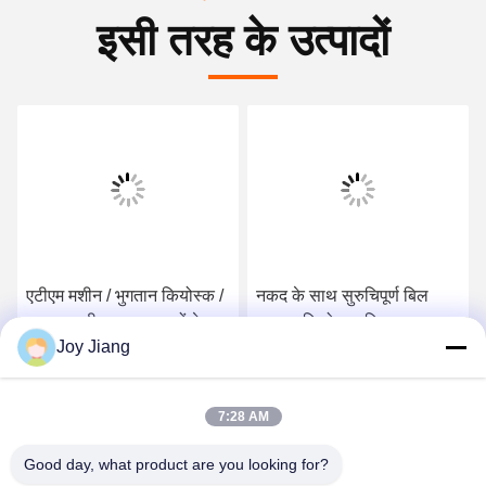
इसी तरह के उत्पादों
एटीएम मशीन / भुगतान कियोस्क /
नकद के साथ सुरुचिपूर्ण बिल
भुगतान मशीन सुरक्षा घटकों के
भुगतान कियोस्क, नि: शुल्क
Joy Jiang
साथ और कस्टम Desgin LKS
स्थायी और दीवार पर चढ़कर
चीन से
डिजाइन, लागत प्रभावी एटीएम
सर्वोत्तम मूल्य प्राप्त करें
सर्वोत्तम मूल्य प्राप्त करें
कियॉस्क, वन-स्टॉप समाधान
7:28 AM
Good day, what product are you looking for?