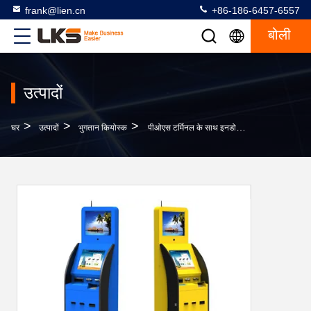
frank@lien.cn
+86-186-6457-6557
बोली
उत्पादों
>
>
>
घर
उत्पादों
भुगतान कियोस्क
पीओएस टर्मिनल के साथ इनडोर दोहरी प्रदर्शन स्वयं सेवा भुगतान कियोस्क इंटरएक्टिव