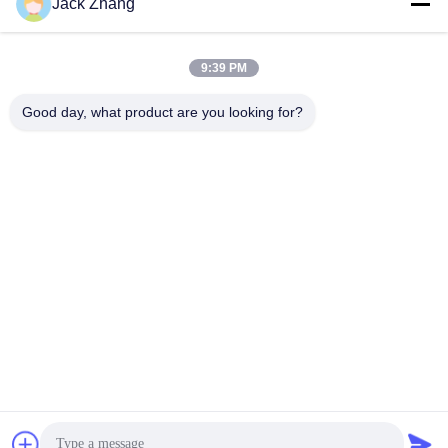
Jack Zhang
साथ और कस्टम Desgin LKS
स्थायी और दीवार पर चढ़कर
चीन से
डिजाइन, लागत प्रभावी एटीएम
सर्वोत्तम मूल्य प्राप्त करें
सर्वोत्तम मूल्य प्राप्त करें
कियॉस्क, वन-स्टॉप समाधान
9:39 PM
Good day, what product are you looking for?
SHENZHEN LEAN KIOSK SYSTEMS CO.,
LTD.
frank@lien.cn
+86-186-6457-6557
90-8 दयांग रोड, 2 मंजिल, रेंटियन समुदाय, फुहाई स्ट्रीट, बाओन जिला, शेन्ज़ेन,
गुआंगडोंग, चीन
चीन अच्छी गुणवत्ता पार्किंग भुगतान स्टेशन देने वाला। कॉपीराइट © 2014-2026 Shenzhen