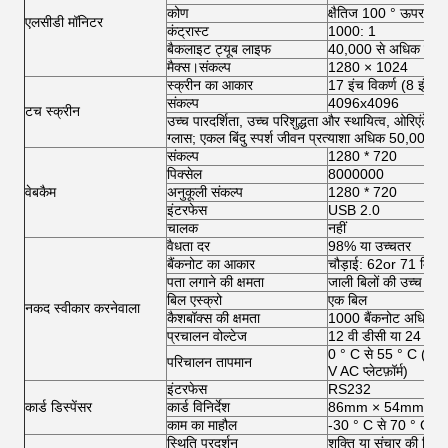
कोण
क्षैतिज 100 ° ऊपर; ऊर
एलसीडी मॉनिटर
कंट्रास्ट
1000: 1
बैकलाइट ट्यूब लाइफ
40,000 से अधिक है
मैक्स।संकल्प
1280 × 1024
स्क्रीन का आकार
17 इंच विकर्ण (8 इंच स
संकल्प
4096x4096
टच स्क्रीन
उच्च पारदर्शिता, उच्च परिशुद्धता और स्थायित्व, ओरिएंटेशन
ग्लास; एकल बिंदु स्पर्श जीवन प्रत्याशा अधिक 50,000,
संकल्प
1280 * 720
पिक्सेल
8000000
वेबकैम
अनुकूली संकल्प
1280 * 720
इंटरफेस
USB 2.0
चालक
नहीं
वैधता दर
98% या उच्चतर
बैंकनोट का आकार
चौड़ाई: 62or 71 मिम
पता लगाने की क्षमता
जाली बिलों की उच्च पह
बिल एस्क्रो
एक बिल
नकद स्वीकार करनेवाला
कैशबॉक्स की क्षमता
1000 बैंकनोट अधिकत
प्रचालन वोल्टेज
12 वी डीसी या 24 वी ए
0 ° C से 55 ° C (12 V
परिचालन तापमान
V AC प्लेटफ़ॉर्म)
इंटरफेस
RS232
कार्ड डिस्पेंसर
कार्ड विनिर्देश
86mm × 54mm × 0
काम का माहौल
-30 ° C से 70 ° C त
स्थिति प्रदर्शन
शक्ति या संचार की स्थि