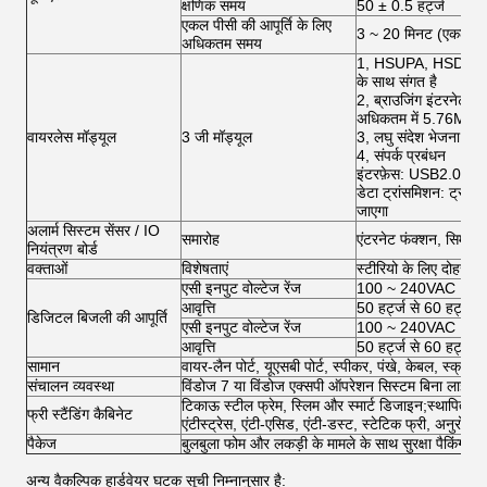
क्षणिक समय
50 ± 0.5 हर्ट्ज
एकल पीसी की आपूर्ति के लिए
3 ~ 20 मिनट (एकल पीस
अधिकतम समय
1, HSUPA, HSDPA,
के साथ संगत है
2, ब्राउजिंग इंटरनेट
अधिकतम में 5.76Mbp
वायरलेस मॉड्यूल
3 जी मॉड्यूल
3, लघु संदेश भेजना और 
4, संपर्क प्रबंधन
इंटरफ़ेस: USB2.0, औ
डेटा ट्रांसमिशन: ट्रांस
जाएगा
अलार्म सिस्टम सेंसर / IO
समारोह
एंटरनेट फंक्शन, सिम, ए
नियंत्रण बोर्ड
वक्ताओं
विशेषताएं
स्टीरियो के लिए दोहरी 
एसी इनपुट वोल्टेज रेंज
100 ~ 240VAC
आवृत्ति
50 हर्ट्ज से 60 हर्ट्ज
डिजिटल बिजली की आपूर्ति
एसी इनपुट वोल्टेज रेंज
100 ~ 240VAC
आवृत्ति
50 हर्ट्ज से 60 हर्ट्ज
सामान
वायर-लैन पोर्ट, यूएसबी पोर्ट, स्पीकर, पंखे, केबल, स्क्रू
संचालन व्यवस्था
विंडोज 7 या विंडोज एक्सपी ऑपरेशन सिस्टम बिना लाइसेंस
टिकाऊ स्टील फ्रेम, स्लिम और स्मार्ट डिजाइन;स्थापित 
फ्री स्टैंडिंग कैबिनेट
एंटीस्ट्रेस, एंटी-एसिड, एंटी-डस्ट, स्टेटिक फ्री, अनुरोध 
पैकेज
बुलबुला फोम और लकड़ी के मामले के साथ सुरक्षा पैकिंग विध
अन्य वैकल्पिक हार्डवेयर घटक सूची निम्नानुसार है: