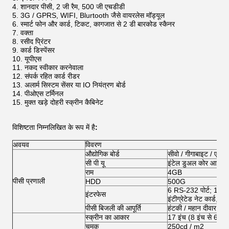
शानदार पीसी, 2 जी रैम, 500 जी एचडीडी
3G / GPRS, WIFI, Blurtooth जैसे वायरलेस मॉड्यूल
स्मार्ट फोन और कार्ड, टिकट, कागजात से 2 डी बारकोड स्कैनर
वक्ता
रसीद प्रिंटर
कार्ड डिस्पेंसर
यूपीएस
नकद स्वीकार करनेवाला
संपर्क रहित कार्ड रीडर
अलार्म सिस्टम सेंसर या IO नियंत्रण बोर्ड
पीओएस टर्मिनल
मुक्त खड़े दोहरी स्क्रीन कैबिनेट
विशिष्टता
निम्नलिखित के रूप में है
:
अवयव
विवरण
औद्योगिक बोर्ड
सीवो / गीगाबाइट / एड्
सी पी यू
इंटेल डुअल कोर आई 5
राम
4GB
पीसी प्रणाली
HDD
500G
6 RS-232 पोर्ट; 1 LTP
इंटरफेस
इंटीग्रेटेड नेट कार्ड, सा
पीसी बिजली की आपूर्ति
हंटकी / महान दीवार
स्क्रीन का आकार
17 इंच (8 इंच से 65 इ
चमक
250cd / m2