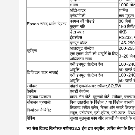
क्षमता
1000 नो
ऑटो-कटर
शामिल
प्रौद्योगिकी
ताप मुद्रण
कागज की चौड़ाई
80 मिमी
Epson रसीद थर्मल प्रिंटर
मुद्रण गति
150 मिमी/
डेटा बफर
4KB
इंटरफेस
RS232, य
इनपुट वोल्ट
145-290
आउटपुट वोल्टेज
200-255
यूपीएस
एक एकल पीसी की आपूर्ति के लिए
3~20 मिन
अधिकतम समय
एसी इनपुट वोल्टेज रेंज
100~24
आवृत्ति
50 हर्ट्ज स
डिजिटल पावर सप्लाई
एसी इनपुट वोल्टेज रेंज
100~24
आवृत्ति
50 हर्ट्ज स
स्पीकर
दोहरी एम्पलीफायर स्पीकर,8Ω,5W
वेबकैम
एचडी वेबकैम
सहायक उपकरण
वायर-लेन पोर्ट, यूएसबी पोर्ट, स्पीकर, प्रश
संचालन प्रणाली
बिना लाइसेंस के विंडोज 7 या विंडोज एक्सपी
टिकाऊ स्टील फ्रेम, स्लिम और स्मार्ट डिजा
कियोस्क कैबिनेट
सबूत, एंटीरोस्ट, एंटी-एसिड, एंटी-डस्ट, स्थ
पैकिंग
सुरक्षा बुलबुला फोम और लकड़ी के मामले के स
स्व-सेवा टिकट कियोस्क मशीन/13.3 इंच टच स्क्रीन, त्वरित सेवा के लिए