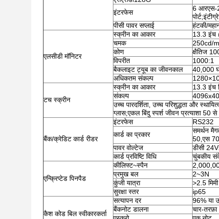
6 आरएस-23
इंटरफेस
पोर्ट;इंटीग्
पीसी पावर सप्लाई
हंटकी/महा
स्क्रीन का आकार
13.3 इंच 
चमक
250cd/
कोण
क्षैतिज 1
एलसीडी मॉनिटर
विपरीत
1000:1
बैकलाइट ट्यूब का जीवनकाल
40,000 घं
अधिकतम संकल्प
1280×1
स्क्रीन का आकार
13.3 इंच 
संकल्प
4096x4
टच स्क्रीन
उच्च पारदर्शिता, उच्च परिशुद्धता और स्थायित्
ग्लास;एकल बिंदु स्पर्श जीवन प्रत्याशा 50
इंटरफेस
RS232
समर्थन मैगक
कार्ड का प्रकार
बैंक/क्रेडिट कार्ड रीडर
50,एस 70,
पावर वोल्टेज
डीसी 24
कार्ड प्रविष्टि विधि
चुंबकीय सं
कीलिफ्ट~स्पैन
2,000,00
प्रमुख बल
2~3N
एन्क्रिप्टेड पिनपैड
कुंजी यात्रा
>2.5 मिमी
सुरक्षा स्तर
ip65
सत्यापन दर
96% या उ
बैंकनोट डालना
चार-तरफ़ा
कैश कोड बिल स्वीकारकर्ता
एस्क्रो
एक नोट