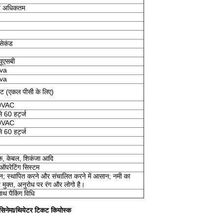
ट अधिकतम
सेकंड
ूएसबी
va
va
ट (एकल पीसी के लिए)
0VAC
े 60 हर्ट्ज
0VAC
े 60 हर्ट्ज
ंसक, केबल, शिकंजा आदि
 ऑपरेटिंग सिस्टम
इन; स्थापित करने और संचालित करने में आसान; नमी का
िर मुक्त, अनुरोध पर रंग और लोगो है।
ाथ पैकिंग विधि
 सिनेमा/थियेटर टिकट कियोस्क