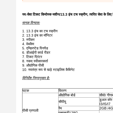
स्व-सेवा टिकट कियोस्क मशीन/13.3 इंच टच स्क्रीन, त्वरित सेवा के लिए
मानक विन्यासः
13.3 इंच का टच स्क्रीन
13.3 इंच का मॉनिटर
स्पीकर
वेबकैम
एन्क्रिप्टेड पिनपैड
डीआईपी कार्ड रीडर
टिकट प्रिंटर
नकद स्वीकारकर्ता
औद्योगिक पीसी
स्वतंत्र रूप से खड़े स्टाइलिश कैबिनेट
विनिर्देश
निम्नानुसार है
:
घटक
विवरण
औद्योगिक बोर्ड
सीवो/ गीग
डुअल कोर 
सीपीयू
I3/I5/I7
रैम
2GB /4G
पीसी प्रणाली
एसएसडी
128G