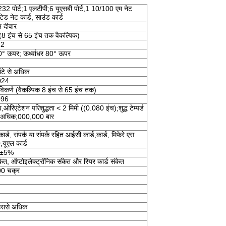
2 पोर्ट;1 एलटीपी;6 यूएसबी पोर्ट,1 10/100 एम नेट
रेटेड नेट कार्ड, साउंड कार्ड
न दीवार
(8 इंच से 65 इंच तक वैकल्पिक)
m2
00° ऊपर; ऊर्ध्वाधर 80° ऊपर
टे से अधिक
024
विकर्ण (वैकल्पिक 8 इंच से 65 इंच तक)
096
व,ओरिएंटेशन परिशुद्धता < 2 मिमी ((0.080 इंच);शुद्ध टेम्पर्ड
 से अधिक;000,000 बार
ार्ड, संपर्क या संपर्क रहित आईसी कार्ड,कार्ड, मिफेरे एस
यूएल कार्ड
V±5%
केत, ऑप्टोइलेक्ट्रॉनिक संकेत और रियर कार्ड संकेत
0 चक्र
ससे अधिक