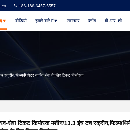
n.cn
+86-186-6457-6557
ाद
वीडियो
हमारे बारे में
समाचार
ब्लॉग
वी.आर. शो
 स्क्रीन,फिल्म/थियेटर त्वरित सेवा के लिए टिकट कियोस्क
स्व-सेवा टिकट कियोस्क मशीन/13.3 इंच टच स्क्रीन,फिल्म/थिय