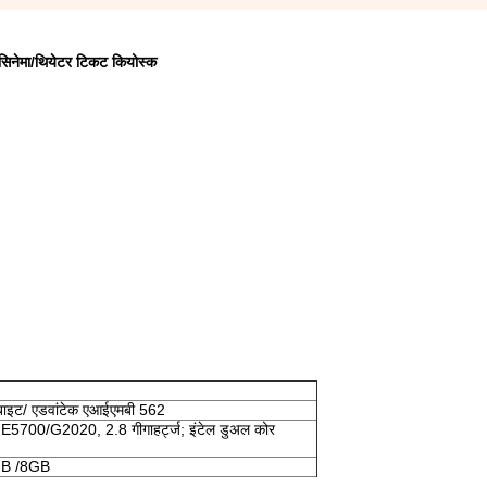
 सिनेमा/थियेटर टिकट कियोस्क
ाबाइट/ एडवांटेक एआईएमबी 562
E5700/G2020, 2.8 गीगाहर्ट्ज; इंटेल डुअल कोर
B /8GB