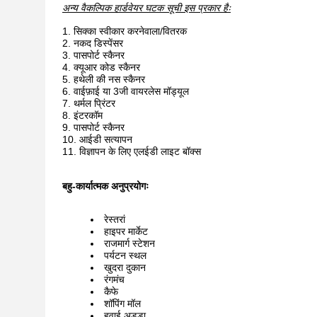
अन्य वैकल्पिक हार्डवेयर घटक सूची इस प्रकार हैः
सिक्का स्वीकार करनेवाला/वितरक
नकद डिस्पेंसर
पासपोर्ट स्कैनर
क्यूआर कोड स्कैनर
हथेली की नस स्कैनर
वाईफ़ाई या 3जी वायरलेस मॉड्यूल
थर्मल प्रिंटर
इंटरकॉम
पासपोर्ट स्कैनर
आईडी सत्यापन
विज्ञापन के लिए एलईडी लाइट बॉक्स
बहु-कार्यात्मक अनुप्रयोगः
रेस्तरां
हाइपर मार्केट
राजमार्ग स्टेशन
पर्यटन स्थल
खुदरा दुकान
रंगमंच
कैफे
शॉपिंग मॉल
हवाई अड्डा