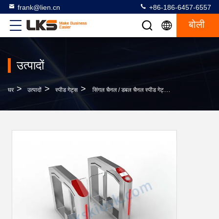
frank@lien.cn
+86-186-6457-6557
बोली
उत्पादों
>
>
>
घर
उत्पादों
स्पीड गेट्स
सिंगल चैनल / डबल चैनल स्पीड गेट्स, एलएफसी द्वारा एनएफसी कार्ड रीडर और कैमरा के साथ सुरक्षा एक्सेस कंट्रोल गेट्स