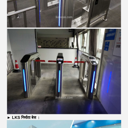
►
LKS
निर्माता बेस
।