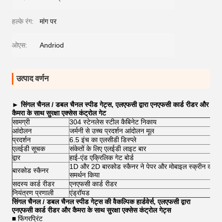
हल्के रंग:
मांग पर
ओएस:
Andriod
उत्पाद वर्णन
►
सिंगल चैनल / डबल चैनल स्पीड गेट्स, एलएफसी द्वारा एनएफसी कार्ड रीडर और
कैमरा के साथ सुरक्षा एक्सेस कंट्रोल गेट
सामग्री
304 स्टेनलेस स्टील कैबिनेट निकाय
आंदोलन
जर्मनी से उच्च प्रदर्शन आंदोलन मूल
प्रदर्शन
6.5 इंच का एलसीडी डिस्प्ले
एलईडी सूचक
संकेतों के लिए एलईडी लाइट बार
द्वार
हाई-एंड एक्रिलिक गेट बोर्ड
1D और 2D बारकोड स्कैनर ने पेपर और मोबाइल स्क्रीन दोनों स
बारकोड स्कैनर
समर्थन किया
सदस्य कार्ड रीडर
एनएफसी कार्ड रीडर
नियंत्रण प्रणाली
एंड्रॉयड
सिंगल चैनल / डबल चैनल स्पीड गेट्स की वैकल्पिक हार्डवेर्स, एलएफसी द्वारा
एनएफसी कार्ड रीडर और कैमरा के साथ सुरक्षा एक्सेस कंट्रोल गेट्स
■ फिंगरप्रिंट