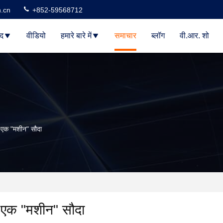
n.cn
+852-59568712
ाद
वीडियो
हमारे बारे में
समाचार
ब्लॉग
वी.आर. शो
ाथ एक "मशीन" सौदा
थ एक "मशीन" सौदा