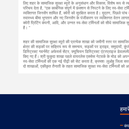
लिए शहर के सामाजिक सुरक्षा ब्यूरो के अनुसंधान और विकास, विशेष रूप से व्यावस
परिचय देता है, "एक कार्बनिक संपूर्ण में फ़ंक्शन से निपटने के लिए स्व-सेवा 
व्यक्तिगत जिनसेंग शामिल हैं, क्वेरी को सुरक्षित करता है। मुद्रण, पिछले पा
स्वास्थ्य बीमा भुगतान और नए जिनसेंग के पंजीकरण पर व्यक्तिगत वेतन लागत की
क्वेरी प्रिंटिंग कंपनी, आदि, और उन्नत स्व-सेवा टर्मिनलों को सीधे सामाजिक
है। "
शहर की सामाजिक सुरक्षा ब्यूरो की प्रत्येक शाखा को जमीनी स्तर पर सामाजिक
क्षेत्र की सड़कों पर सक्रिय रूप से समन्वय, सड़कों पर ड्राइव, समुदायों, कुंजी
डिस्ट्रिक्ट गवर्नमेंट अफेयर्स सेंटर, फ़्यूचियन डिस्ट्रिक्ट एंटरप्राइज डेवलपमे
किए गए हैं।
श्री फुकुदा शाखा पहले वायरलेस एक्सेस नेटवर्क के मोड को अपन
स्व-सेवा टर्मिनलों की एक नई पीढ़ी को सेट करता है, क्रमशः लुओहु जिला सरक
दो शाखाओं, एकीकृत तैनाती के तहत सामाजिक सुरक्षा स्व-सेवा टर्मिनलों को 
हमारे
कंप