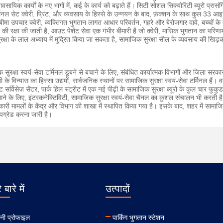
ायिक कार्यों के नए भागों में, कई के कार्य को बढ़ाते हैं।
सिटी सोशल सिक्योरिटी ब्यूरो प्रासं
टर्मिनल सेट क्वेरी, प्रिंट, और व्यवसाय के हिस्से के उन्नयन के बाद, फ़ंक्शन के साथ कुल 33 आ
ंच बीमा उपचार क्वेरी, व्यक्तिगत भुगतान लागत आधार परिवर्तन, गहरे और बेरोजगार दावे, बच्चों क
 रक्षा की जाती है, आउट पेशेंट सेवा एक गंभीर बीमारी है जो क्वेरी, मासिक भुगतान का परिणाम
 सुरक्षा के लाल अध्याय में मुद्रित किया जा सकता है, सामाजिक सुरक्षा सील के व्यवसाय की खि
 सुरक्षा स्वयं-सेवा टर्मिनल डूबने से बचाने के लिए, संबंधित कार्यात्मक विभागों और जिला सर
 के विन्यास का हिस्सा उद्यमों, सार्वजनिक स्थानों पर सामाजिक सुरक्षा स्वयं-सेवा टर्मिनल हैं।
व
ंट सर्विसेज़ सेंटर, पार्क हिल स्ट्रीट में एक नई पीढ़ी के सामाजिक सुरक्षा ब्यूरो के कुल चार फुक
ाने के लिए, इंटरकनेक्टिविटी, सामाजिक सुरक्षा स्वयं-सेवा चैनल का कुशल संचालन भी करती है
ारी मामलों के केंद्र और विभाग की शाखा में स्थापित किया गया है।
इसके बाद, शहर में सामाजिक 
अपग्रेड करना जारी है।
 बारे में
उत्पादों
नी प्रोफाइल
पार्किंग भुगतान स्टेशन