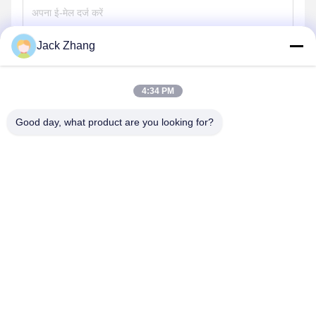
Jack Zhang
भेजना
4:34 PM
Good day, what product are you looking for?
SHENZHEN LEAN KIOSK SYSTEMS CO.,
LTD.
frank@lien.cn
+852-59568712
90-8 दयांग रोड, 2 मंजिल, रेंटियन समुदाय, फुहाई स्ट्रीट, बाओन जिला, शेन्ज़ेन,
गुआंगडोंग, चीन