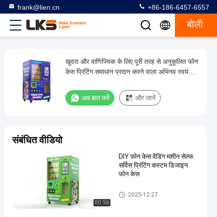
frank@lien.cn
+86-186-6457-6557
बोली
खुदरा और वाणिज्यिक के लिए पूरी तरह से अनुकूलित फोन
खुदरा
केस प्रिंटिंग समाधान प्रदान करने वाला अभिनव स्वयं
और
सेवा कियोस्क
वाणिज्यिक
अब बात करें
और जानें
के
लिए
पूरी
संबंधित वीडियो
तरह
DIY फोन केस वेंडिंग मशीन सेल्फ
से
सर्विस प्रिंटिंग कस्टम डिजाइन
अनुकूलित
फोन केस
फोन
स्वयं सेवा बूथ
2025-12-27
केस
00:56
प्रिंटिंग