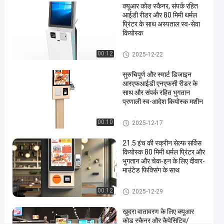
क्यूआर कोड स्कैनर, संपर्क रहित
समाधान
आईडी रीडर और 80 मिमी थर्मल
प्रदान
प्रिंटर के साथ अस्पताल स्व-सेवा
कियोस्क
करने
वाला
स्वयं सेवा बूथ
00:12
2025-12-22
अभिनव
सुरुचिपूर्ण और स्मार्ट डिजाइन
स्वयं
आरएफआईडी एनएफसी रीडर के
सेवा
साथ और संपर्क रहित भुगतान
प्रणाली स्व-आदेश कियोस्क मशीन
कियोस्क
स्वयं सेवा बूथ
00:10
2025-12-17
अब बात करें
स्वयं
2026-
18
सेवा
21.5 इंच की स्क्रीन सेल्फ सर्विस
01-13
दृश्य
बूथ
साझा करें
कियोस्क 80 मिमी थर्मल प्रिंटर और
भुगतान और चेक-इन के लिए दीवार-
#
माउंटेड फिक्सिंग के साथ
टच
स्वयं सेवा बूथ
00:12
स्क्रीन
2025-12-29
कियोस्क
खुदरा वातावरण के लिए क्यूआर
#
कोड स्कैनर और कैपेसिटिव/