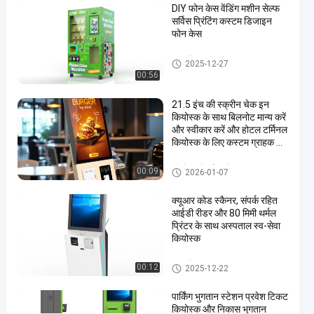
DIY फोन केस वेंडिंग मशीन सेल्फ
रेस्तरां
सर्विस प्रिंटिंग कस्टम डिजाइन
के
फोन केस
लिए
स्वयं सेवा बूथ
2025-12-27
खाद्य
00:56
भंडार
21.5 इंच की स्क्रीन चेक इन
कियोस्क के साथ बिलनोट मान्य करें
अब बात करें
सेल्फ
2025-
589
और स्वीकार करें और होटल टर्मिनल
चेकआउट
कियोस्क के लिए कस्टम ग्राहक का
03-28
दृश्य
कियोस्क
साझा करें
लोगो
कीओस्क में जाँच करें
00:09
2026-01-07
#
हेल्थकेयर
क्यूआर कोड स्कैनर, संपर्क रहित
कियोस्क
आईडी रीडर और 80 मिमी थर्मल
#
प्रिंटर के साथ अस्पताल स्व-सेवा
मेडिकल
कियोस्क
कियोस्क
स्वयं सेवा बूथ
#
00:12
2025-12-22
रोगी
पार्किंग भुगतान स्टेशन प्रवेश टिकट
पंजीकरण
कियोस्क और निकास भुगतान