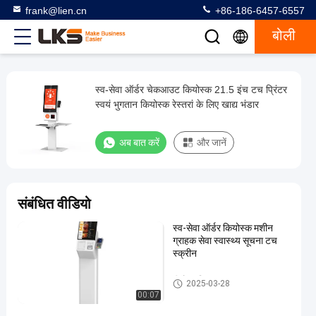
frank@lien.cn
+86-186-6457-6557
बोली
स्व-सेवा ऑर्डर चेकआउट कियोस्क 21.5 इंच टच प्रिंटर
स्व-
स्वयं भुगतान कियोस्क रेस्तरां के लिए खाद्य भंडार
सेवा
ऑर्डर
अब बात करें
और जानें
चेकआउट
कियोस्क
21.5
संबंधित वीडियो
इंच
स्व-सेवा ऑर्डर कियोस्क मशीन
टच
ग्राहक सेवा स्वास्थ्य सूचना टच
प्रिंटर
स्क्रीन
स्वयं
पीओएस सिस्टम
2025-03-28
भुगतान
00:07
कियोस्क