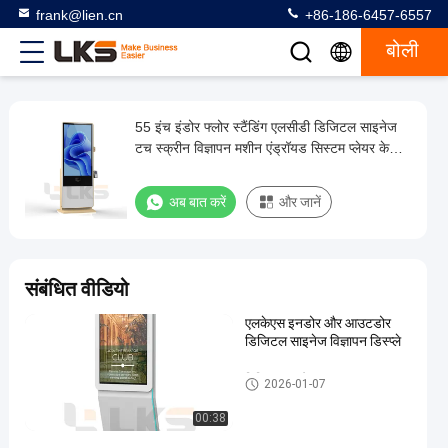
frank@lien.cn
+86-186-6457-6557
बोली
55 इंच इंडोर फ्लोर स्टैंडिंग एलसीडी डिजिटल साइनेज
55
टच स्क्रीन विज्ञापन मशीन एंड्रॉयड सिस्टम प्लेयर के
इंच
साथ
इंडोर
अब बात करें
और जानें
फ्लोर
स्टैंडिंग
एलसीडी
संबंधित वीडियो
डिजिटल
एलकेएस इनडोर और आउटडोर
साइनेज
डिजिटल साइनेज विज्ञापन डिस्प्ले
टच
स्क्रीन
डिजिटल साइनेज
2026-01-07
विज्ञापन
00:38
मशीन