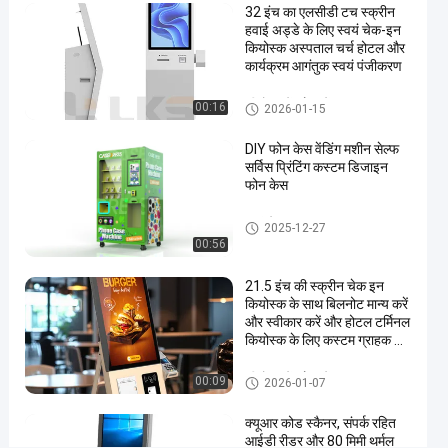
32 इंच का एलसीडी टच स्क्रीन
एंड्रॉयड
हवाई अड्डे के लिए स्वयं चेक-इन
सिस्टम
कियोस्क अस्पताल चर्च होटल और
कार्यक्रम आगंतुक स्वयं पंजीकरण
प्लेयर
के
कीओस्क में जाँच करें
00:16
2026-01-15
साथ
DIY फोन केस वेंडिंग मशीन सेल्फ
सर्विस प्रिंटिंग कस्टम डिजाइन
अब बात करें
2026-
8
फोन केस
डिजिटल
साइनेज
01-24
दृश्य
साझा करें
स्वयं सेवा बूथ
2025-12-27
00:56
#
चित्र
21.5 इंच की स्क्रीन चेक इन
मुद्रण
कियोस्क के साथ बिलनोट मान्य करें
और स्वीकार करें और होटल टर्मिनल
कियोस्क
#
कियोस्क के लिए कस्टम ग्राहक का
लोगो
डिजिटल
कीओस्क में जाँच करें
00:09
2026-01-07
फोटो
कियोस्क
क्यूआर कोड स्कैनर, संपर्क रहित
#
आईडी रीडर और 80 मिमी थर्मल