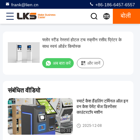
frank@lien.cn
+86-186-6457-6557
बोली
फ्लोर स्टैंड रेस्तरां होटल टच स्क्रीन रसीद प्रिंटर के
फ्लोर
साथ स्वयं ऑर्डर कियोस्क
स्टैंड
रेस्तरां
अब बात करें
और जानें
होटल
टच
स्क्रीन
संबंधित वीडियो
रसीद
स्मार्ट कैश हैंडलिंग टर्मिनल ऑल इन
प्रिंटर
वन कैश पेमेंट चेंज डिस्पेंसर
के
काउंटरटॉप मशीन
साथ
भुगतान कियोस्क
2025-12-08
स्वयं
00:35
ऑर्डर