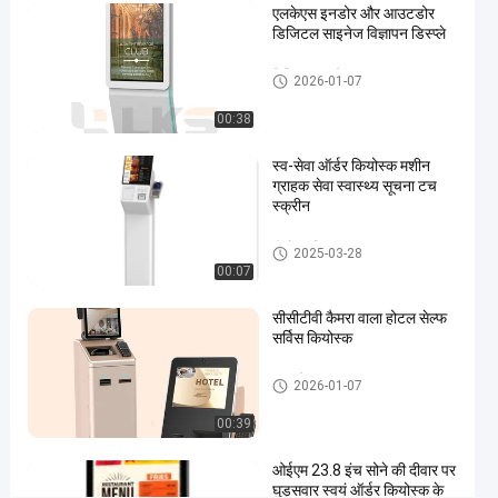
एलकेएस इनडोर और आउटडोर
कियोस्क
डिजिटल साइनेज विज्ञापन डिस्प्ले
अब बात करें
सेल्फ
डिजिटल साइनेज
2024-
382
2026-01-07
ऑर्डरिंग
08-13
दृश्य
कियोस्क
साझा करें
00:38
#
स्व-सेवा ऑर्डर कियोस्क मशीन
बाहरी
ग्राहक सेवा स्वास्थ्य सूचना टच
स्क्रीन
जानकारी
कियोस्क
पीओएस सिस्टम
#
2025-03-28
00:07
मल्टीमीडिया
कियोस्क
सीसीटीवी कैमरा वाला होटल सेल्फ
#
सर्विस कियोस्क
आउटडोर
टच
स्वयं सेवा बूथ
2026-01-07
स्क्रीन
00:39
कियोस्क
उ
ओईएम 23.8 इंच सोने की दीवार पर
च्च
घुड़सवार स्वयं ऑर्डर कियोस्क के