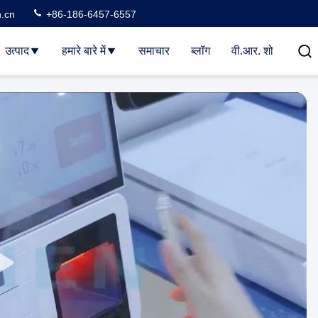
n.cn
+86-186-6457-6557
उत्पाद
हमारे बारे में
समाचार
ब्लॉग
वी.आर. शो