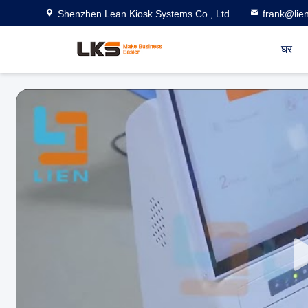
Shenzhen Lean Kiosk Systems Co., Ltd.
frank@lie
घर