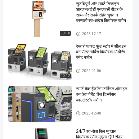
कियोस्क
03-28
दृश्य
सुरुचिपूर्ण और स्मार्ट डिजाइन
साझा करें
आरएफआईडी एनएफसी रीडर के
साथ और संपर्क रहित भुगतान
#
प्रणाली स्व-आदेश कियोस्क मशीन
नकद
भुगतान
स्वयं सेवा बूथ
00:10
2025-12-17
कियोस्क
#
रेस्तरां फास्ट फूड स्टोर में ऑल इन
वन सेल्फ सर्विस कियोस्क ऑर्डरिंग
एटीएम
पेमेंट मशीन
कियोस्क
#
भुगतान कियोस्क
2026-01-06
स्वयं
00:12
सेवा
भुगतान
स्मार्ट कैश हैंडलिंग टर्मिनल ऑल इन
वन कैश पेमेंट चेंज डिस्पेंसर
कियोस्क
काउंटरटॉप मशीन
न
क
भुगतान कियोस्क
2025-12-08
द
00:35
स्वी
का
24/7 स्व-सेवा बिल भुगतान
र
कियोस्क रसीद मुद्रण QR रीडर