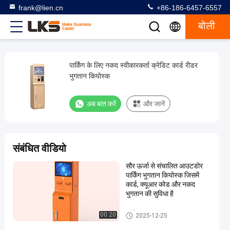
frank@lien.cn
+86-186-6457-6557
बोली
पार्किंग के लिए नकद स्वीकारकर्ता क्रेडिट कार्ड रीडर
पार्किंग
भुगतान कियोस्क
के
लिए
अब बात करें
और जानें
नकद
स्वीकारकर्ता
क्रेडिट
संबंधित वीडियो
कार्ड
सौर ऊर्जा से संचालित आउटडोर
रीडर
पार्किंग भुगतान कियोस्क जिसमें
भुगतान
कार्ड, क्यूआर कोड और नकद
भुगतान की सुविधा है
कियोस्क
पार्किंग भुगतान स्टेशन
00:20
2025-12-25
अब बात करें
2025-
78
भुगतान