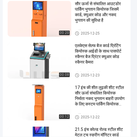
सौर ऊर्जा से संचालित आउटडोर
स्क्रीन
पार्किंग भुगतान कियोस्क जिसमें
और
कार्ड, क्यूआर कोड और नकद
भुगतान की सुविधा है
इंटरकॉम
के
पार्किंग भुगतान स्टेशन
00:20
2025-12-25
साथ
एलकेएस सेल्फ बैज कार्ड प्रिंटिंग
कियोस्क आईडी के साथ पासपोर्ट
अब बात करें
पार्किंग
2025-
11
स्कैनर बैज प्रिंटर क्यूआर कोड
भुगतान
स्कैनर कैमरा
12-22
दृश्य
स्टेशन
साझा करें
कीओस्क में जाँच करें
00:08
2025-12-23
#
स्टेनलेस
17 इंच की शीत लुढ़की शीट स्टील
स्टील
सौर ऊर्जा संचालित कियोस्क
निर्माता नकद भुगतान बाहरी उपयोग
स्वचालित
के लिए कस्टम पार्किंग कियोस्क
साबुन
मशीन
मशीन है
पार्किंग भुगतान स्टेशन
00:12
2025-12-22
#
हाथ
21.5 इंच कोल्ड रोल्ड स्टील शीट
प्रक्षालक
मेटल टच स्क्रीन मॉनिटर कार्ड