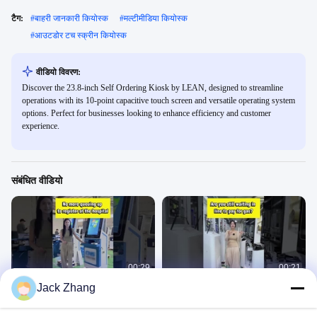
टैग:
#
बाहरी जानकारी कियोस्क
#
मल्टीमीडिया कियोस्क
#
आउटडोर टच स्क्रीन कियोस्क
वीडियो विवरण:
Discover the 23.8-inch Self Ordering Kiosk by LEAN, designed to streamline
operations with its 10-point capacitive touch screen and versatile operating system
options. Perfect for businesses looking to enhance efficiency and customer
experience.
संबंधित वीडियो
00:29
00:21
Jack Zhang
लाइन में इंतजार करने की ज़रूरत नहीं है!
क्या आप अभी भी गैस स्टेशन पर भुगतान करने के
लिए लाइन में इंतजार कर रहे हैं?
स्वयं चेक आउट कियोस्क
स्वयं चेक आउट कियोस्क
August 04, 2025